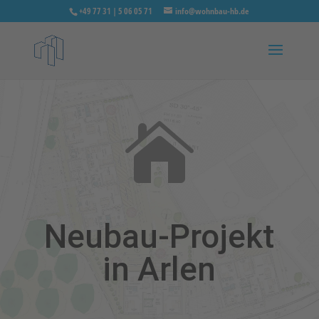
+49 77 31 | 5 06 05 71
info@wohnbau-hb.de

Neubau-Projekt
in Arlen